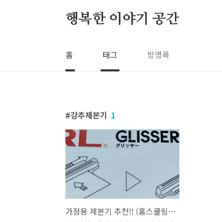
본문 바로가기
행복한 이야기 공간
홈
태그
방명록
강추제본기
1
가정용 제본기 추천!! (홈스쿨링의 기본 장비)