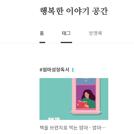
본문 바로가기
행복한 이야기 공간
홈
태그
방명록
엄마성장독서
1
책을 브런치로 먹는 엄마 - 엄마독서