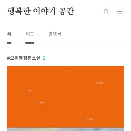
본문 바로가기
행복한 이야기 공간
홈
태그
방명록
오휘명장편소설
1