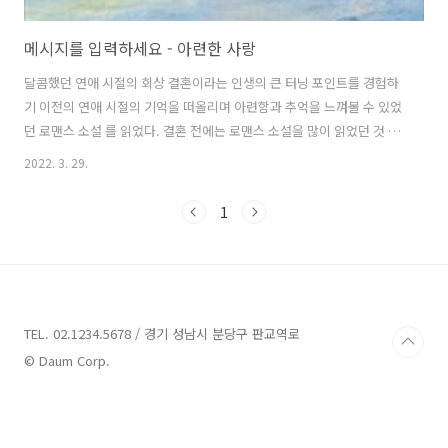
메시지를 입력하세요 - 아련한 사랑
달콤했던 연애 시절의 회상 결혼이라는 인생의 큰 터닝 포인트를 경험하
기 이전의 연애 시절의 기억을 떠올리며 아련함과 추억을 느껴볼 수 있었
던 로맨스 소설 를 읽었다. 결혼 전에는 로맨스 소설을 많이 읽었던 것 같
은데, 결혼 후에는 이런 장르의 소설은 손에 잡히지 않았다. 특별한 이유
2022. 3. 29.
는 없었다. 오랜만에 우연한 기회로 로멘스 소설인 이 책을 손에 쥐고 살
짝 망설였다. 읽을 만한 가치가 있을까?라는 생각에 잠깐 고민했다. 이상
1
하게 결혼 후에는 자기개발서를 주로 보았던 것 같고, 아이를 낳고 나서
는 육아서를 보게 되면서 책을 읽으면 배울것이 있어야 한다라는 생각이
항상 있다. 하지만 때로는 이런 책으로 편안하게 읽는 소설도 나쁘지 않
겠다 싶은 생각을 하면서 첫 장을 읽어 내려가기 시작했고, 나는 단숨에
다 읽..
TEL. 02.1234.5678 / 경기 성남시 분당구 판교역로
© Daum Corp.