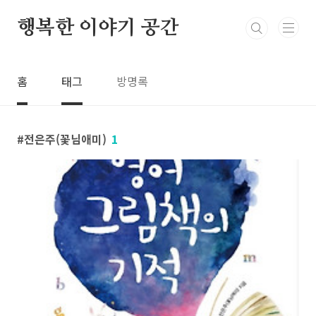
본문 바로가기
행복한 이야기 공간
홈
태그
방명록
전은주(꽃님애미)
1