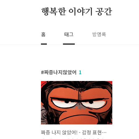
본문 바로가기
행복한 이야기 공간
홈
태그
방명록
짜증나지않았어
1
짜증 나지 않았어! - 감정 표현의 필요성