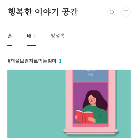
본문 바로가기
행복한 이야기 공간
홈
태그
방명록
책을브런치로먹는엄마
1