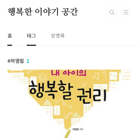
본문 바로가기
행복한 이야기 공간
홈
태그
방명록
허영림
1