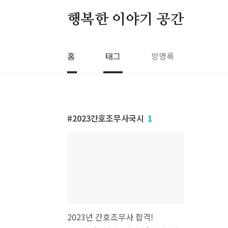
본문 바로가기
행복한 이야기 공간
홈
태그
방명록
2023간호조무사국시
1
2023년 간호조무사 합격!