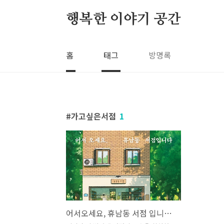
본문 바로가기
행복한 이야기 공간
홈
태그
방명록
가고싶은서점
1
어서오세요, 휴남동 서점 입니다. - 사람사는 모습