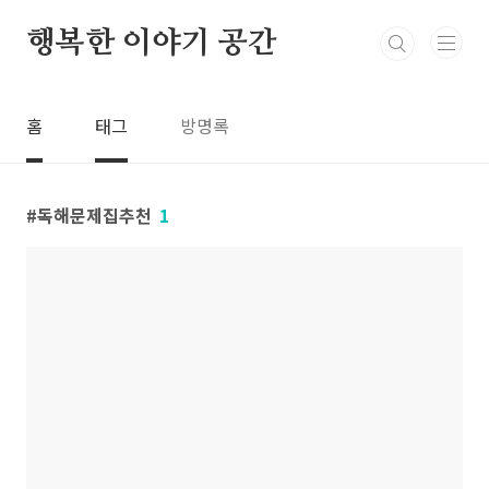
본문 바로가기
행복한 이야기 공간
홈
태그
방명록
독해문제집추천
1