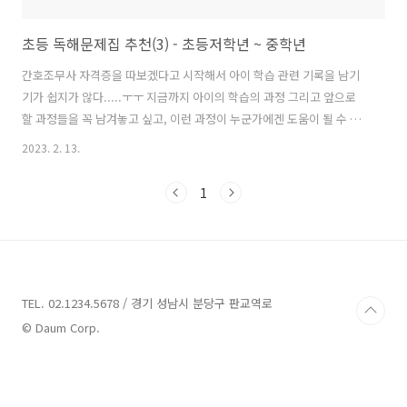
초등 독해문제집 추천(3) - 초등저학년 ~ 중학년
간호조무사 자격증을 따보겠다고 시작해서 아이 학습 관련 기록을 남기
기가 쉽지가 않다.....ㅜㅜ 지금까지 아이의 학습의 과정 그리고 앞으로
할 과정들을 꼭 남겨놓고 싶고, 이런 과정이 누군가에겐 도움이 될 수 있
을 것이라는 생각에 매일은 아니어도 꼭 기록을 남기겠다고 다짐하며....
2023. 2. 13.
ㅎㅎㅎ 초등 독해문제집 추천의 마지막글을 적어본다. 왜 마지막이냐
면.... 우리아이가 지금 중학년이 되었기에?ㅋㅋㅋㅋ 앞으로의 글은 추천
1
이라기보단 아이가 하고 있는 과정을 남기는 글이 될 것 같다. 독해 문제
집의 워밍업을 끝냈다면 독해 문제집의 워밍업이란, 아이가 독해 문제집
에 입문하여 글을 읽고 문제를 푸는 것을 시도해 본 아이를 말한다. 더불
어 아이가 독해력을 타고났다거나 앞에서 추천한 문제집이 너무 쉬워서
지루해한다면 이..
TEL. 02.1234.5678 / 경기 성남시 분당구 판교역로
© Daum Corp.