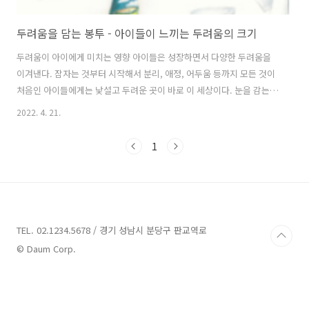
두려움을 담는 봉투 - 아이들이 느끼는 두려움의 크기
두려움이 아이에게 미치는 영향 아이들은 성장하면서 다양한 두려움을
이겨낸다. 잠자는 것부터 시작해서 분리, 애정, 어두움 등까지 모든 것이
처음인 아이들에게는 낯설고 두려운 곳이 바로 이 세상이다. 눈을 감는
것, 잠을 자는 것으로 인해 보이지 않는 것의 두려움, 보이지 않는 것과 사
2022. 4. 21.
라지는 것의 차이를 구별하지 못하는 아이들은 잠을 자는 것이 엄마와 헤
어진다고 생각하여 잠자는 것을 꺼려한다고 한다. 어두움과 조용함 또한
1
아이들에게는 불안을 야기하고 두려움을 생성하게 된다. 아이들이 이런
두려움들을 이겨나가는 힘은 어디서 나올까? 그것은 부모의 애정과 사랑
일 것이다. 눈에 보이지 않아도 나는 안전하게 보호받고 있으며, 곁에 있
지 않아도 언제나 나를 살피고 있다는 부모의 사랑에 대한 믿음과 애착형
성을 통하여..
TEL. 02.1234.5678 / 경기 성남시 분당구 판교역로
© Daum Corp.