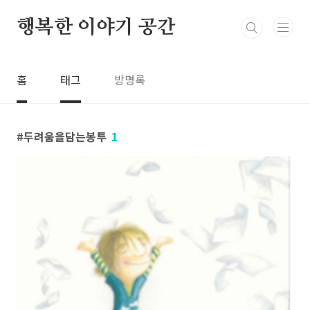
본문 바로가기
행복한 이야기 공간
홈
태그
방명록
두려움을담는봉투
1