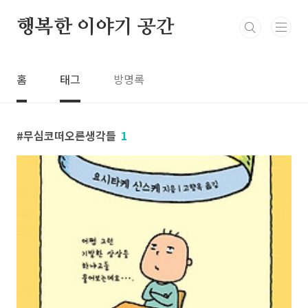
본문 바로가기
행복한 이야기 공간
홈
태그
방명록
무심코떠오른생각들
1