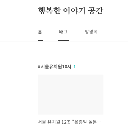
본문 바로가기
행복한 이야기 공간
홈
태그
방명록
서울유치원10시
1
서울 유치원 12곳 "온종일 돌봄교실" 운영