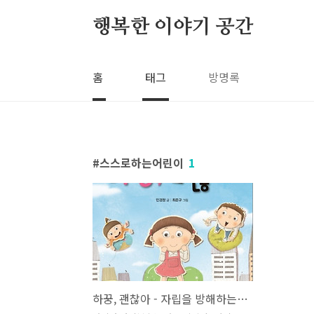
본문 바로가기
행복한 이야기 공간
홈
태그
방명록
스스로하는어린이
1
하꿍, 괜찮아 - 자립을 방해하는 부모의 과잉보호