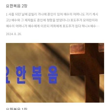
요한복음 2장
1 사흘 되던 날에 갈릴리 가나에 혼인이 있어 예수의 어머니도 거기 계시
고2 예수와 그 제자들도 혼인에 청함을 받았더니3 포도주가 모자란지라
예수의 어머니가 예수에게 이르되 저희에게 포도주가 없다 하니4 예수께
서 가라사대 여자여 나와 무슨 상관이 있나이까 내 떄가 아직 이르지 못
2024. 8. 26.
하였나이다5 그 어머니가 하인들에게 이르되 너희에게 무슨 말씀을 하시
든지 그대로 하라 하니라6 거기 유대인의 결례를 따라 두 세 통드는 돌항
아리 여섯이 놓였는지라7 예수께서 저희에게 이르시되 항아리에 물을 채
우라 하신즉 아구까지 채우니8 이제는 떠서 연회장에 갖다 주라 하시매
갖다 주었더니9 연회장은 물로되 포도주를 맛보고 어디서 났는지 알지
못하되 물 떠온 하인들은 알더라 연회장이 신랑을 불러10 말하되 사람마
다 먼저 좋은 포도..
요한복음 1장