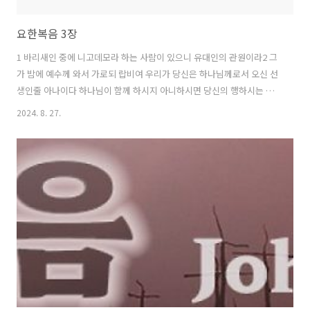
요한복음 3장
1 바리새인 중에 니고데모라 하는 사람이 있으니 유대인의 관원이라2 그
가 밤에 예수께 와서 가로되 랍비여 우리가 당신은 하나님께로서 오신 선
생인줄 아나이다 하나님이 함께 하시지 아니하시면 당신의 행하시는 이
표적을 아무라도 할 수 없음이니이다3 예수께서 대답하여 가라사대 진실
2024. 8. 27.
로 진실로 네게 이르노니 사람이 거듭나지 아니하면 하나님 나라를 볼수
없느니라4 니고데모가 가로되 사람이 늙으면 어떻게 날 수 있삽나이까
두번째 모태에 들어갔다가 날 수 있삽나이까5 예수께서 대답하시되 진실
로 진실로 네게 이르노니 사람이 물과 성령으로 나지 아니하면 하나님 나
라에 들어갈 수 없느니라6 육으로 난 것은 육이요 성령으로 난 것은 영이
니7 내가 네게 거듭나야 하겠다 하는 말을 기이히 여기지 말라8 바람이
임의로 불매 네가 ..