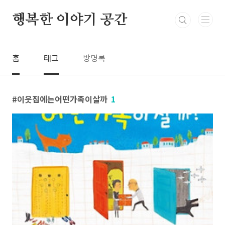
본문 바로가기
행복한 이야기 공간
홈
태그
방명록
이웃집에는어떤가족이살까
1