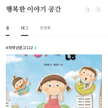
본문 바로가기
행복한 이야기 공간
홈
태그
방명록
저학년문고122
1