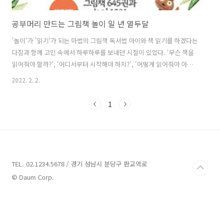
공부머리 만드는 그림책 놀이 일 년 열두달
'놀이'가 '읽기'가 되는 마법의 그림책 독서법 아이와 책 읽기를 하겠다는
다짐과 함께 고민 속에서 하루하루를 보내던 시절이 있었다. '무슨 책을
읽어줘야 할까?', '어디서부터 시작해야 하지?', '어떻게 읽어줘야 아이
가 흥미를 가질 수 있을까?' 등의 고민들로 시작조차 엄두가 나질 않을 때
2022. 2. 2.
였다. 책의 종류는 너무나도 많았고, 어떤 것이 아이의 흥미 인지도 모르
는 초보 독자였기 때문이다. 엄마인 나부터도 책과 멀어진 지 오래되어서
1
더욱 힘들었었다. 그때 나에게 힘이 되어주고 조금의 방향을 잡아준 책이
바로 책이었다. 책 육아를 시작하기로 마음을 먹고 나서 강제로 아이를
옆에 앉히고 읽어주고 듣게 하는 걸로 시작을 했던 나를 반성하게 만들어
주기도 한 책이다. 아이의 마음을 읽어주지 않은 채 강제로 하다 ..
TEL. 02.1234.5678 / 경기 성남시 분당구 판교역로
© Daum Corp.