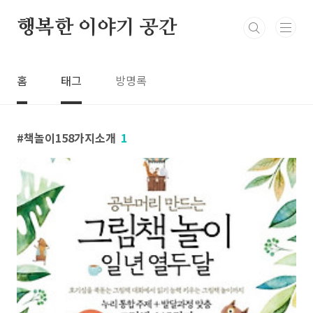
본문 바로가기
행복한 이야기 공간
홈
태그
방명록
책놀이158가지소개
1