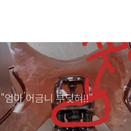
) "엄마 어금니 부딪혀!!"