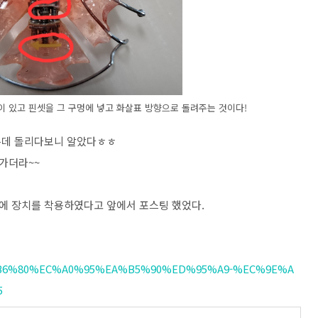
 있고 핀셋을 그 구멍에 넣고 화살표 방향으로 돌려주는 것이다!
는데 돌리다보니 알았다ㅎㅎ
가더라~~
에 장치를 착용하였다고 앞에서 포스팅 했었다.
%EB%B6%80%EC%A0%95%EA%B5%90%ED%95%A9-%EC%9E%A
5