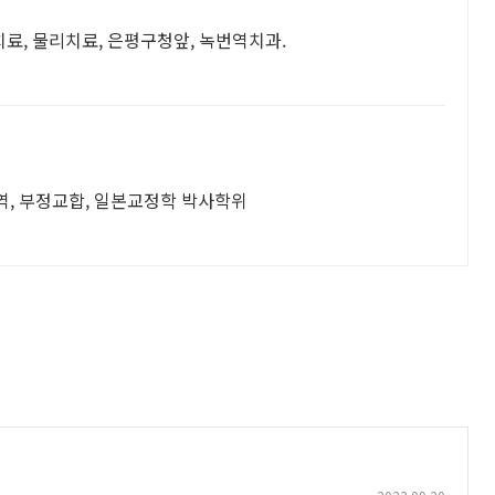
료, 물리치료, 은평구청앞, 녹번역치과.
역, 부정교합, 일본교정학 박사학위