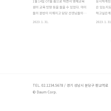
1월 14일 OT를 줌으로 하면서 영재교육
응시하게된
원의 교육 방향 등을 들을 수 있었다. 아이
은 있는지도
들의 분반이 이뤄지고 담당 선생님들의
하고싶은게 
안내도 이루어졌다. 드디어 기다리고 기
학년 때, 
2023. 1. 31.
2023. 1. 31
다리던 첫 수업이 있었던 1월 28일. 수업
능대학교 
은 9시 30분 부터 시작되며 12시 40분까
다. 큰 기
지 중간에 한번의 휴식시간(10분)이 주어
1차 서류전
진다. 엄마는 수업이 어렵진 않을지 아이
성검사) 통
가 잘 들어낼수 있을지 걱정되었지만 정
겨두었던 
작 아들은 설레임에 들떠서 자리를 찾아
자신있다고
앉았다. 어디서 나오는 자신감인지.ㅋㅋ
코로나 초기
ㅋ 언제나 앞자리를 고수하는 이아
에 확진자 
이.............ㅎㅎㅎㅎㅎㅎㅎ 당당하게 앞
를 하던 시
자리에 가서 앉는다.ㅋㅋㅋㅋ 첫 수업은
아이반에 확
서호관에서 이뤄졌다. 둘째, 넷째주 토요
갔으며 격
TEL. 02.1234.5678 / 경기 성남시 분당구 판교역로
일에 수업이 이뤄지는데 대학교이다 보니
다......
© Daum Corp.
학교에서 치뤄지는 여러 행사 및 자격증
도.. 아니
시험등이 있어서 그때그때 수업장..
어도 아이는