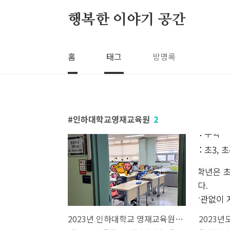
본문 바로가기
행복한 이야기 공간
홈
태그
방명록
인하대학교영재교육원
2
2023년 인하대학교 영재교육원 첫 번째 수업(23.01.28)