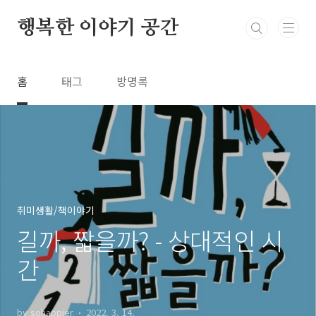
본문 바로가기
행복한 이야기 공간
홈
태그
방명록
취미생활/책이야기
길까, 짧을까? - 상대적인 시
간
by sohappier
2022. 3. 14.